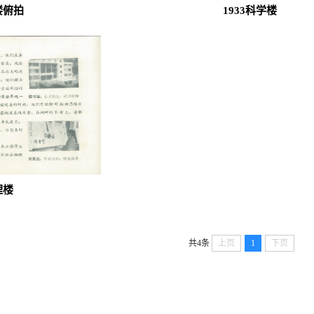
楼俯拍
1933科学楼
理楼
共4条
上页
1
下页