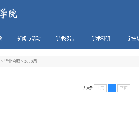
政
新闻与活动
学术报告
学术科研
学生
>
毕业合照
>
2006届
共0条
上页
1
下页