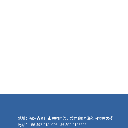
地址：福建省厦门市思明区曾厝垵西路9号海韵园物理大楼
电话：+86-592-2184026 +86-592-2186393