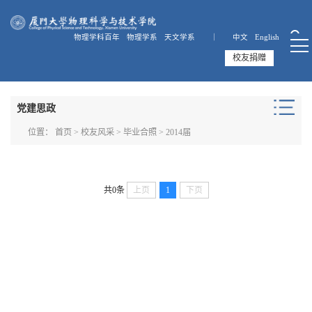
物理学科百年
物理学系
天文学系 ｜
中文
English
校友捐赠
党建思政
位置：
首页
>
校友风采
>
毕业合照
>
2014届
共0条
上页
1
下页