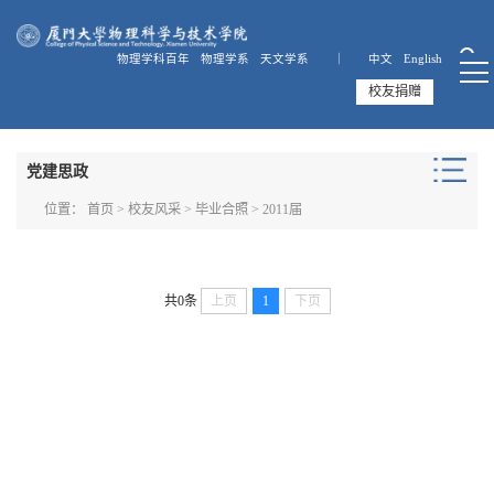
物理学科百年
物理学系
天文学系 ｜
中文
English
校友捐赠
党建思政
位置：
首页
>
校友风采
>
毕业合照
>
2011届
共0条
上页
1
下页