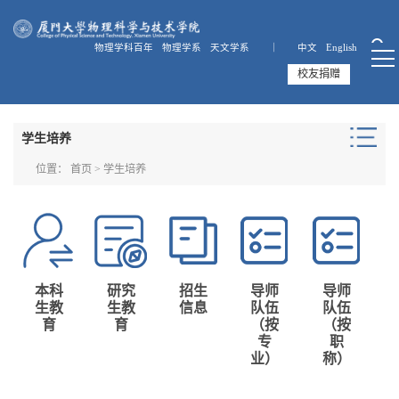
物理学科百年
物理学系
天文学系 ｜
中文
English
校友捐赠
学生培养
位置：
首页
>
学生培养
本科
研究
招生
导师
导师
生教
生教
信息
队伍
队伍
育
育
（按
（按
专
职
业）
称）