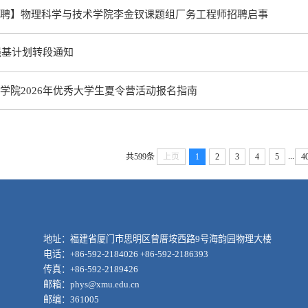
聘】物理科学与技术学院李金钗课题组厂务工程师招聘启事
强基计划转段通知
学院2026年优秀大学生夏令营活动报名指南
...
共599条
上页
1
2
3
4
5
4
地址：福建省厦门市思明区曾厝垵西路9号海韵园物理大楼
电话：+86-592-2184026 +86-592-2186393
传真：+86-592-2189426
邮箱：phys@xmu.edu.cn
邮编：361005