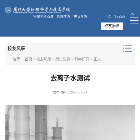
物理学科百年
物理学系
天文学系 ｜
中文
English
校友捐赠
校友风采
位置：
首页
>
校友风采
>
历史影像
>
科学研究
> 正文
去离子水测试
发布时间：2023-03-24