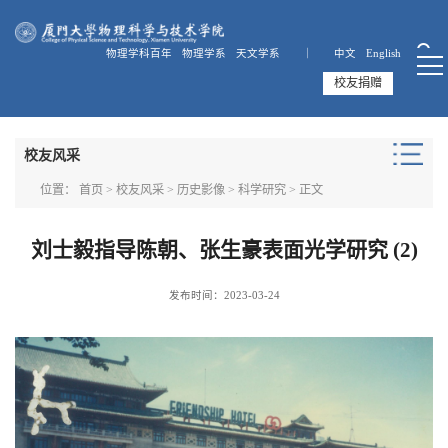
物理学科百年
物理学系
天文学系 ｜
中文
English
校友捐赠
校友风采
位置：
首页
>
校友风采
>
历史影像
>
科学研究
> 正文
刘士毅指导陈朝、张生豪表面光学研究 (2)
发布时间：2023-03-24