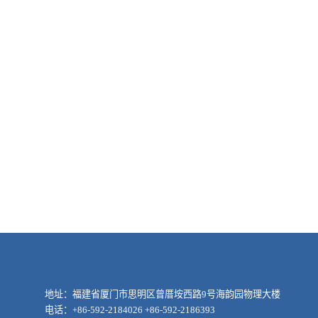
地址：福建省厦门市思明区曾厝垵西路9号海韵园物理大楼
电话：+86-592-2184026 +86-592-2186393