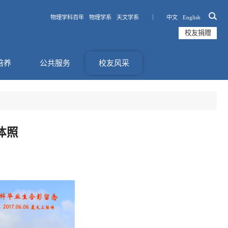
物理学科百年
物理学系
天文学系 ｜
中文
English
校友捐赠
培养
公共服务
校友风采
体照