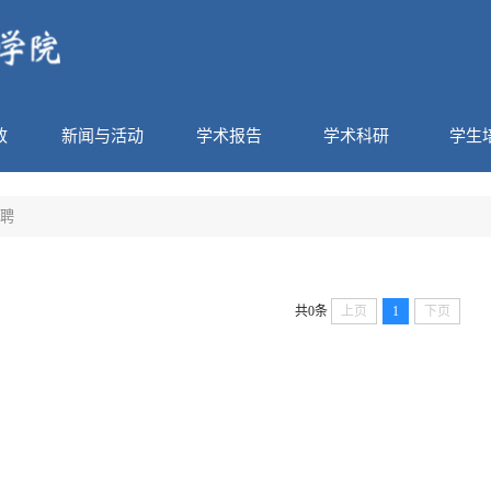
政
新闻与活动
学术报告
学术科研
学生
聘
共0条
上页
1
下页