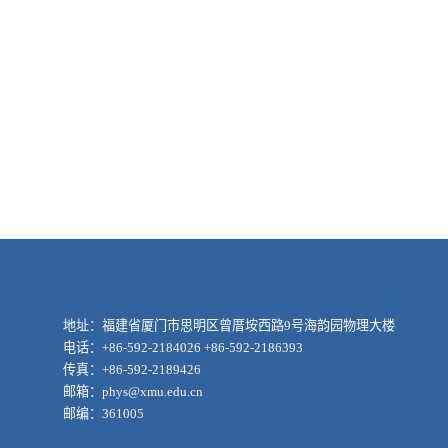
地址：福建省厦门市思明区曾厝垵西路9号海韵园物理大楼
电话：+86-592-2184026 +86-592-2186393
传真：+86-592-2189426
邮箱：phys@xmu.edu.cn
邮编：361005