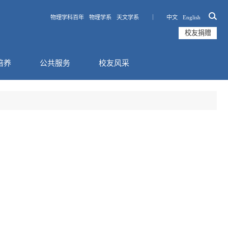
物理学科百年
物理学系
天文学系 ｜
中文
English
校友捐赠
培养
公共服务
校友风采