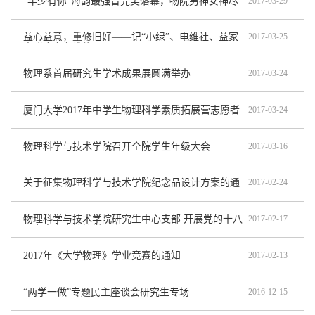
“年少有你”海韵最强音完美落幕，物院男神女神尽
2017-03-29
展歌喉
益心益意，重修旧好——记“小绿”、电维社、益家
2017-03-25
人联合义务维修
物理系首届研究生学术成果展圆满举办
2017-03-24
厦门大学2017年中学生物理科学素质拓展营志愿者
2017-03-24
招募启事
物理科学与技术学院召开全院学生年级大会
2017-03-16
关于征集物理科学与技术学院纪念品设计方案的通
2017-02-24
知
物理科学与技术学院研究生中心支部 开展党的十八
2017-02-17
届六中全会精神学习会
2017年《大学物理》学业竞赛的通知
2017-02-13
“两学一做”专题民主座谈会研究生专场
2016-12-15