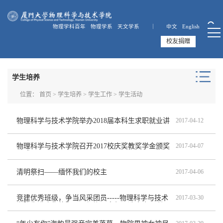
物理学科百年
物理学系
天文学系 ｜
中文
English
校友捐赠
学生培养
位置：
首页
>
学生培养
>
学生工作
>
学生活动
物理科学与技术学院举办2018届本科生求职就业讲
2017-04-12
座
物理科学与技术学院召开2017校庆奖教奖学金颁奖
2017-04-07
仪式
清明祭扫——缅怀我们的校主
2017-04-06
竞建优秀班级，争当风采团员-----物理科学与技术
2017-03-30
学院先进班集体暨五四红旗团支部评选大会顺利召
开