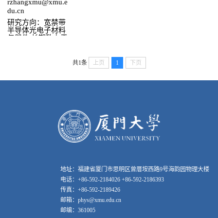
rzhangxmu@xmu.e
du.cn
研究方向：宽禁带
半导体光电子材料
与器件 长期致力于
半导体新材料、器
件和物理研究，是
我国最早从事宽禁
共1条
上页
1
下页
带半导体研究的科
学家之一。先后主
持国家“973”计划、
“863”计划、国家自
然科学基金重大项
目等数十项国家和
地方重大研究课
题。在解决基础物
理问题、攻克材料
制备难题的基础
上，研制成功新型
高性能紫外探测和
固态光源器件，开
地址：福建省厦门市思明区曾厝垵西路9号海韵园物理大楼
拓高灵敏空天日盲
紫外探测成像等重
电话：+86-592-2184026 +86-592-2186393
要应用领域，取得
传真：+86-592-2189426
了系统性、创造性
邮箱：phys@xmu.edu.cn
成就，产生重大社
会经济效益。 工作
邮编：361005
受到国际学术同行