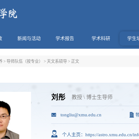
政
新闻与活动
学术报告
学术科研
学生
养
>
导师队伍（按专业）
>
天文系硕导
> 正文
刘彤
教授 \ 博士生导师
tongliu@xmu.edu.cn
物
个人主页：https://astro.xmu.edu.cn/inf