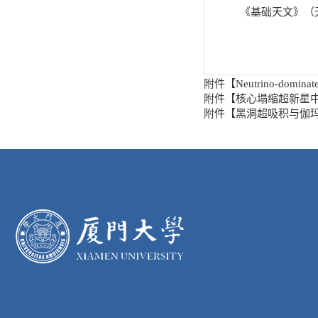
《基础天文》（
附件【
Neutrino-dominated
附件【
核心塌缩超新星中
附件【
黑洞超吸积与伽玛射