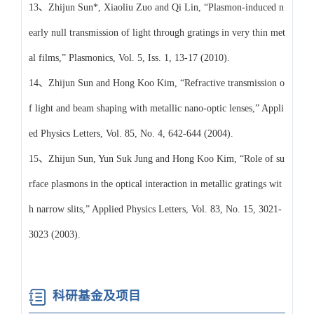
13、Zhijun Sun*, Xiaoliu Zuo and Qi Lin, “Plasmon-induced n
early null transmission of light through gratings in very thin met
al films,” Plasmonics, Vol. 5, Iss. 1, 13-17 (2010).
14、Zhijun Sun and Hong Koo Kim, “Refractive transmission o
f light and beam shaping with metallic nano-optic lenses,” Appli
ed Physics Letters, Vol. 85, No. 4, 642-644 (2004).
15、Zhijun Sun, Yun Suk Jung and Hong Koo Kim, “Role of su
rface plasmons in the optical interaction in metallic gratings wit
h narrow slits,” Applied Physics Letters, Vol. 83, No. 15, 3021-
3023 (2003).
科研基金及项目