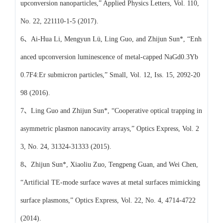
upconversion nanoparticles,” Applied Physics Letters, Vol. 110,
No. 22, 221110-1-5 (2017).
6、Ai-Hua Li, Mengyun Lü, Ling Guo, and Zhijun Sun*, “Enh
anced upconversion luminescence of metal-capped NaGd0.3Yb
0.7F4:Er submicron particles,” Small, Vol. 12, Iss. 15, 2092-20
98 (2016).
7、Ling Guo and Zhijun Sun*, “Cooperative optical trapping in
asymmetric plasmon nanocavity arrays,” Optics Express, Vol. 2
3, No. 24, 31324-31333 (2015).
8、Zhijun Sun*, Xiaoliu Zuo, Tengpeng Guan, and Wei Chen,
“Artificial TE-mode surface waves at metal surfaces mimicking
surface plasmons,” Optics Express, Vol. 22, No. 4, 4714-4722
(2014).