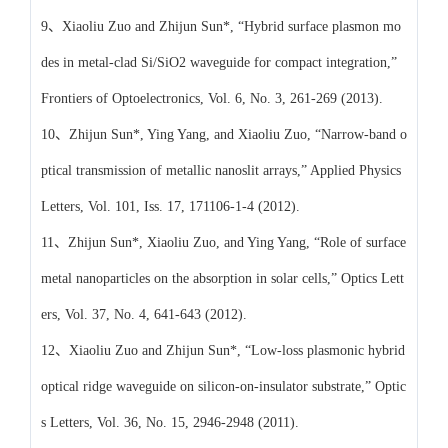
9、Xiaoliu Zuo and Zhijun Sun*, “Hybrid surface plasmon mo
des in metal-clad Si/SiO2 waveguide for compact integration,”
Frontiers of Optoelectronics, Vol. 6, No. 3, 261-269 (2013).
10、Zhijun Sun*, Ying Yang, and Xiaoliu Zuo, “Narrow-band o
ptical transmission of metallic nanoslit arrays,” Applied Physics
Letters, Vol. 101, Iss. 17, 171106-1-4 (2012).
11、Zhijun Sun*, Xiaoliu Zuo, and Ying Yang, “Role of surface
metal nanoparticles on the absorption in solar cells,” Optics Lett
ers, Vol. 37, No. 4, 641-643 (2012).
12、Xiaoliu Zuo and Zhijun Sun*, “Low-loss plasmonic hybrid
optical ridge waveguide on silicon-on-insulator substrate,” Optic
s Letters, Vol. 36, No. 15, 2946-2948 (2011).