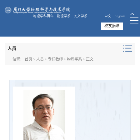
物理学科百年
物理学系
天文学系 ｜
中文
English
校友捐赠
人员
位置：
首页
>
人员
>
专任教师
>
物理学系
> 正文