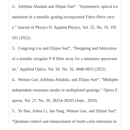
2、Aibibula Abudula and Zhijun Sun*, “Asymmetric optical tra
nsmission of a metallic grating-incorporated Fabry-Pérot cavit
y,” Journal of Physics D: Applied Physics, Vol. 55, No. 19, 195
101 (2022).
3、Congcong Liu and Zhijun Sun*, “Designing and fabrication
of a metallic irregular F-P filter array for a miniature spectrome
ter,” Appllied Optics, Vol. 60, No. 16, 4948-4953 (2021).
4、Wentao Gao, Aibibula Abudula, and Zhijun Sun*, “Multiplet
independent resonance modes in multiplexed gratings,” Optics E
xpress, Vol. 27, No. 20, 28254-28263 (Sept., 2019).
5、Ye Hao, Aihua Li, Jun Yang, Wentao Gao, and Zhijun Sun*,
“Quantum control and enhancement of multi-color emissions in