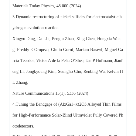
Materials Today Physics, 48.000 (2024)
3.Dynamic restructuring of nickel sulfides for electrocatalytic h
ydrogen evolution reaction.
Xingyu Ding, Da Liu, Pengju Zhao, Xing Chen, Hongxia Wan
g, Freddy E Oropeza, Giulio Gorni, Mariam Barawi, Miguel Ga
rcía-Tecedor, Víctor A de la Peña O’Shea, Jan P Hofmann, Jianf
eng Li, Jongkyoung Kim, Seungho Cho, Renbing Wu, Kelvin H
L Zhang,
Nature Communications 15(1), 5336 (2024)
4.Tuning the Bandgaps of (AlxGa1−x)2O3 Alloyed Thin Films
for High‐Performance Solar‐Blind Ultraviolet Fully Covered Ph
otodetectors.