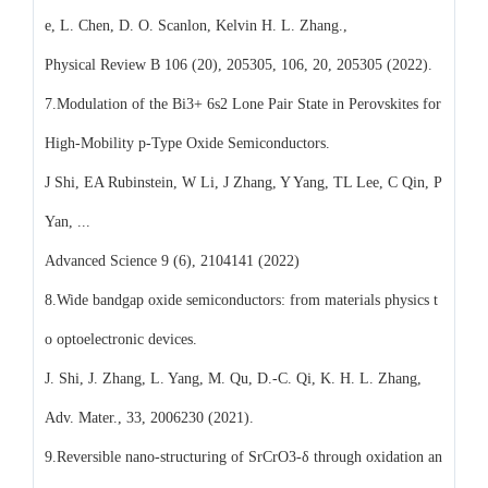
e, L. Chen, D. O. Scanlon, Kelvin H. L. Zhang.,
Physical Review B 106 (20), 205305, 106, 20, 205305 (2022).
7.Modulation of the Bi3+ 6s2 Lone Pair State in Perovskites for
High‐Mobility p‐Type Oxide Semiconductors.
J Shi, EA Rubinstein, W Li, J Zhang, Y Yang, TL Lee, C Qin, P
Yan, ...
Advanced Science 9 (6), 2104141 (2022)
8.Wide bandgap oxide semiconductors: from materials physics t
o optoelectronic devices.
J. Shi, J. Zhang, L. Yang, M. Qu, D.-C. Qi, K. H. L. Zhang,
Adv. Mater., 33, 2006230 (2021).
9.Reversible nano-structuring of SrCrO3-δ through oxidation an