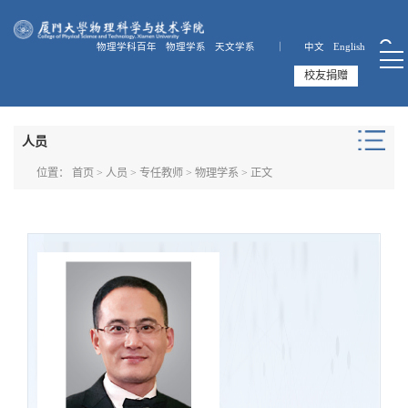
物理学科百年
物理学系
天文学系 ｜
中文
English
校友捐赠
人员
位置：
首页
>
人员
>
专任教师
>
物理学系
> 正文