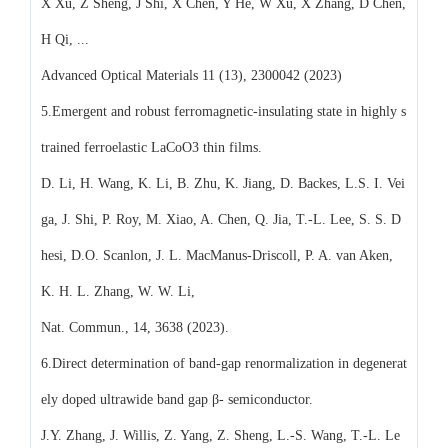
X Xu, Z Sheng, J Shi, X Chen, Y He, W Xu, X Zhang, D Chen,
H Qi, ...
Advanced Optical Materials 11 (13), 2300042 (2023)
5.Emergent and robust ferromagnetic-insulating state in highly s
trained ferroelastic LaCoO3 thin films.
D. Li, H. Wang, K. Li, B. Zhu, K. Jiang, D. Backes, L.S. I. Vei
ga, J. Shi, P. Roy, M. Xiao, A. Chen, Q. Jia, T.-L. Lee, S. S. D
hesi, D.O. Scanlon, J. L. MacManus-Driscoll, P. A. van Aken,
K. H. L. Zhang, W. W. Li,
Nat. Commun., 14, 3638 (2023).
6.Direct determination of band-gap renormalization in degenerat
ely doped ultrawide band gap β- semiconductor.
J.Y. Zhang, J. Willis, Z. Yang, Z. Sheng, L.-S. Wang, T.-L. Le