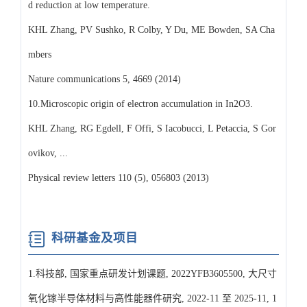
d reduction at low temperature.
KHL Zhang, PV Sushko, R Colby, Y Du, ME Bowden, SA Cha
mbers
Nature communications 5, 4669 (2014)
10.Microscopic origin of electron accumulation in In2O3.
KHL Zhang, RG Egdell, F Offi, S Iacobucci, L Petaccia, S Gor
ovikov, ...
Physical review letters 110 (5), 056803 (2013)
科研基金及项目
1.科技部, 国家重点研发计划课题, 2022YFB3605500, 大尺寸
氧化镓半导体材料与高性能器件研究, 2022-11 至 2025-11, 1