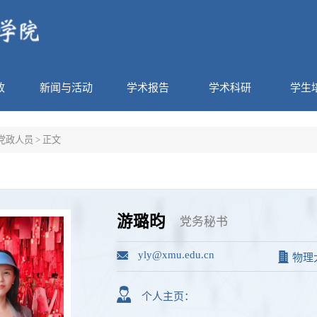
政
新闻与活动
学术报告
学术科研
学生
党政人员
> 正文
游璐昀
党务秘书
yly@xmu.edu.cn
物理大
个人主页：