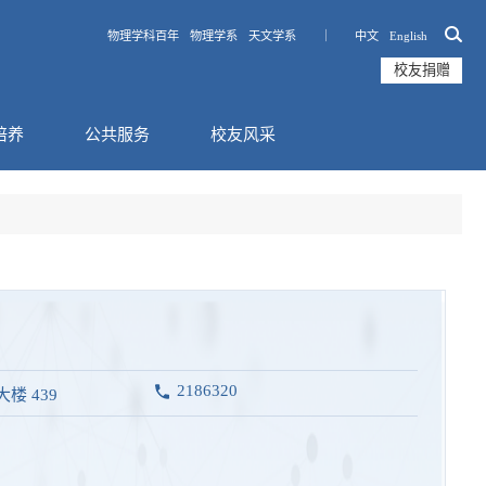
物理学科百年
物理学系
天文学系 ｜
中文
English
校友捐赠
培养
公共服务
校友风采
2186320
楼 439