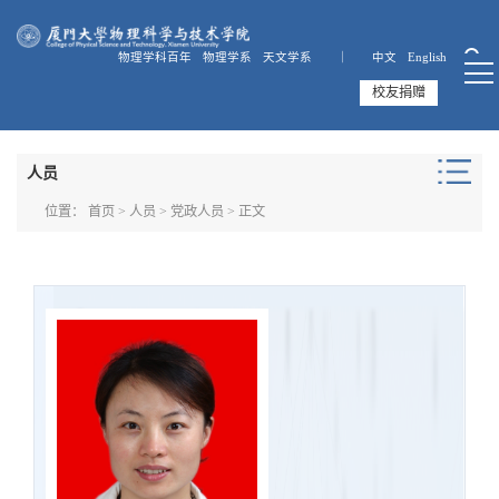
物理学科百年
物理学系
天文学系 ｜
中文
English
校友捐赠
人员
位置：
首页
>
人员
>
党政人员
> 正文