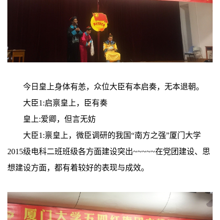
今日皇上身体有恙，众位大臣有本启奏，无本退朝。
大臣
1:
启禀皇上，臣有奏
皇上
:
爱卿，但言无妨
大臣
1:
禀皇上，微臣调研的我国“南方之强”厦门大学
2015
级电科二班班级各方面建设突出
~~~~~
在党团建设、思
想建设方面，都有着较好的表现与成效。