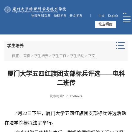
物理学科百年
物理学系
天文学系 ｜
中文
English
校友捐赠
学生培养
位置：
首页
>
学生培养
>
学生工作
>
学生活动
> 正文
厦门大学五四红旗团支部标兵评选——电科
二班传
发布时间：2017-04-24
4
月
22
日下午，厦门大学五四红旗团支部标兵评选活动
在法学院模拟法庭举行。