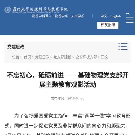
物理学科百年
物理学系
天文学系 ｜
中文
English
校友捐赠
党建思政
位置：
首页
>
党建思政
>
党支部建设
>
全省样板支部
> 正文
不忘初心，砥砺前进 ——基础物理党支部开
展主题教育观影活动
发布时间：2018-03-20
为了弘扬爱国爱党主旋律，丰富“两学一做”学习教育形
式，同时进一步促进党员及非党群众间的向心力和凝聚力，