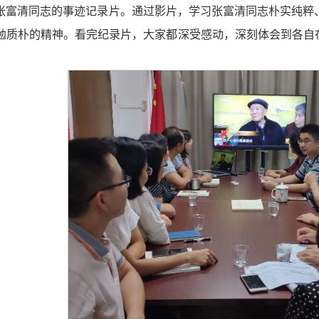
张富清同志的事迹记录片。通过影片，学习张富清同志朴实纯粹
勉质朴的精神。看完纪录片，大家都深受感动，深刻体会到各自在