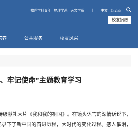
物理学科百年
物理学系
天文学系 ｜
中文
English
校友捐赠
培养
公共服务
校友风采
、牢记使命”主题教育学习
的史诗级献礼大片《我和我的祖国》。在镜头语言的深情诉说下，
角记录下了新中国的奋进历程，大时代的变化过程。感人催泪，
。