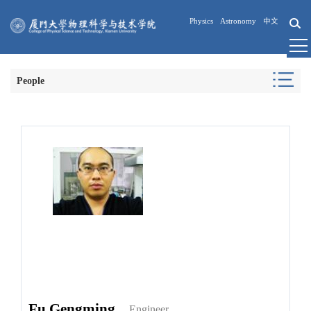
Physics
Astronomy
中文
People
Fu Gengming
Engineer