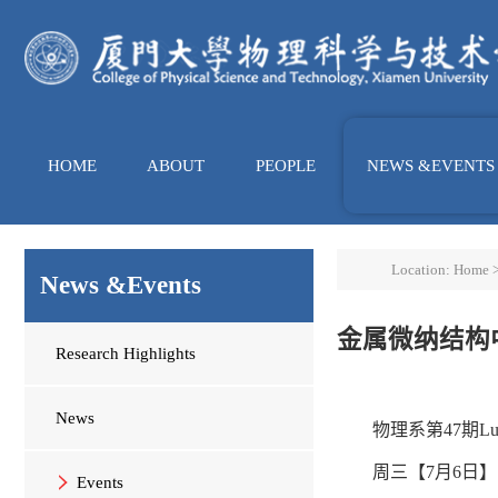
HOME
ABOUT
PEOPLE
NEWS &EVENTS
Location:
Home
News &Events
金属微纳结构
Research Highlights
News
物理系第47期Lunc
周三【7月6日】
Events