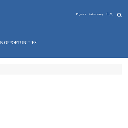
Physics
Astronomy
中文
OB OPPORTUNITIES